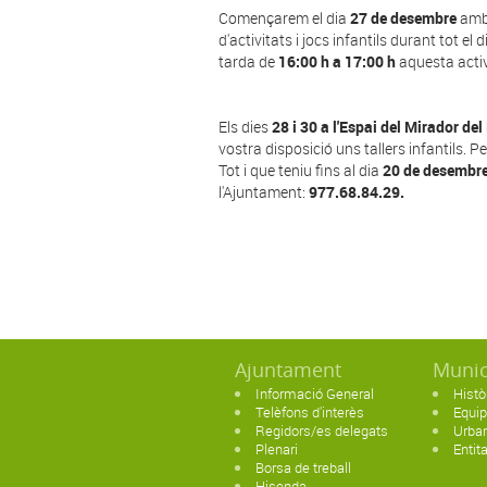
Començarem el dia
27 de desembre
amb 
d'activitats i jocs infantils durant tot el 
tarda de
16:00 h a 17:00 h
aquesta activi
Els dies
28 i 30 a l'Espai del Mirador del
vostra disposició uns tallers infantils. P
Tot i que teniu fins al dia
20 de desembre
l'Ajuntament:
977.68.84.29.
Ajuntament
Munic
Informació General
Histò
Telèfons d'interès
Equi
Regidors/es delegats
Urban
Plenari
Entit
Borsa de treball
Hisenda