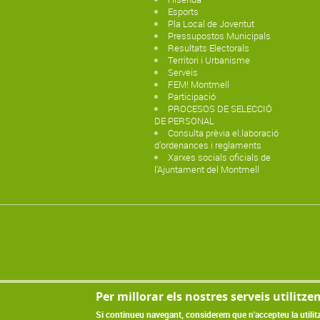
Esports
Pla Local de Joventut
Pressupostos Municipals
Resultats Electorals
Territori i Urbanisme
Serveis
FEM! Montmell
Participació
PROCESOS DE SELECCIÓ
DE PERSONAL
Consulta prèvia el.laboració
d’ordenances i reglaments
Xarxes socials oficials de
l’Ajuntament del Montmell
Per millorar els nostres serveis utilitze
Si continueu navegant, considerem que n'accepteu la utilit