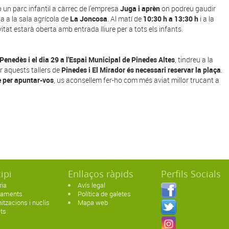
un parc infantil a càrrec de l'empresa
Juga i aprèn
on podreu gaudir
dia a la sala agrícola de
La Joncosa
. Al matí de
10:30 h a 13:30 h
i a la
tat estarà oberta amb entrada lliure per a tots els infants.
 Penedès i el dia 29 a l'Espai Municipal de Pinedes Altes
, tindreu a la
er aquests tallers de
Pinedes i El Mirador és necessari reservar la plaça
.
 per apuntar-vos
, us aconsellem fer-ho com més aviat millor trucant a
ipi
Enllaços ràpids
Perfils Socials
ria
Avís legal
paments
Política de galetes
itzacions i nuclis
Mapa web
ats