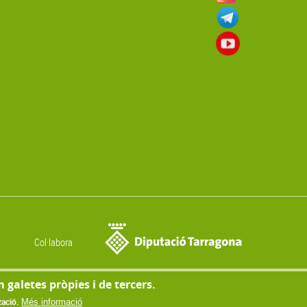
Col·labora
m galetes pròpies i de tercers.
© Copyright 2022
zació.
Més informació