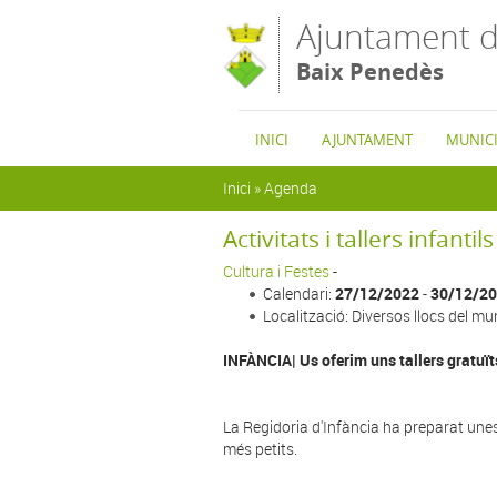
Vés al contingut
Ajuntament d
Baix Penedès
INICI
AJUNTAMENT
MUNICI
Esteu aquí
Inici
»
Agenda
Activitats i tallers infantils
Cultura i Festes
-
Calendari:
27/12/2022
-
30/12/2
Localització: Diversos llocs del mun
INFÀNCIA| Us oferim uns tallers gratuïts
La Regidoria d'Infància ha preparat une
més petits.