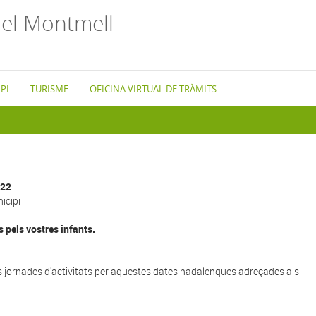
el Montmell
PI
TURISME
OFICINA VIRTUAL DE TRÀMITS
022
icipi
 pels vostres infants.
s jornades d'activitats per aquestes dates nadalenques adreçades als