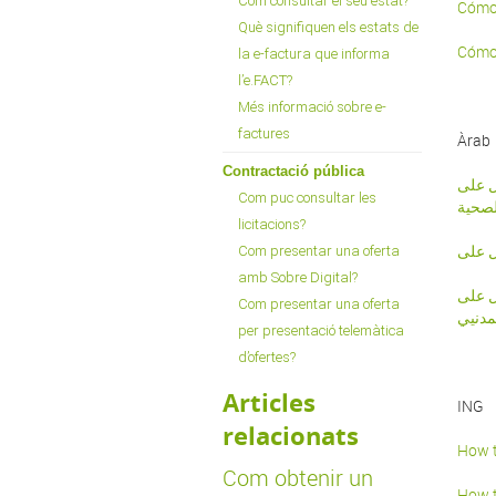
Com consultar el seu estat?
Cómo 
Què signifiquen els estats de
Cómo 
la e-factura que informa
l’e.FACT?
Més informació sobre e-
factures
Àrab
Contractació pública
كيفية الحصول على idCA
Com puc consultar les
لصحية
licitacions?
Com presentar una oferta
amb Sobre Digital?
كيفية الحصول على IDCATM
Com presentar una oferta
مدنيي
per presentació telemàtica
d’ofertes?
Articles
ING
relacionats
How t
Com obtenir un
How t