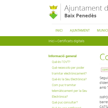
Vés al contingut
Ajuntament d
Baix Penedès
INICI
AJUNTAMENT
MUNICI
Esteu aquí
Inici
»
Certificats digitals
Co
Informació general
Què és l'OVT?
Què necessito per poder
CERT
tramitar electrònicament?
Segui
Què és la Seu Electrònica?
d’ide
Com puc tramitar
amb T
telemàticament per la Seu
Electrònica?
IMPOR
barre
Què puc consultar?
CATSa