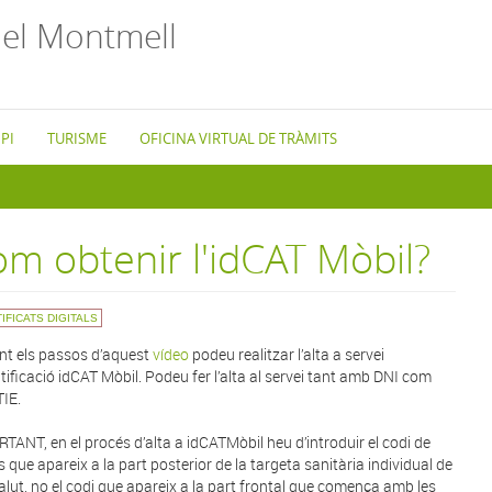
el Montmell
PI
TURISME
OFICINA VIRTUAL DE TRÀMITS
m obtenir l'idCAT Mòbil?
IFICATS DIGITALS
nt els passos d’aquest
vídeo
podeu realitzar l’alta a servei
ntificació idCAT Mòbil. Podeu fer l’alta al servei tant amb DNI com
IE.
TANT, en el procés d’alta a idCATMòbil heu d’introduir el codi de
s que apareix a la part posterior de la targeta sanitària individual de
lut, no el codi que apareix a la part frontal que comença amb les