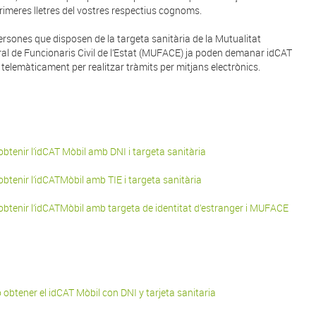
rimeres lletres del vostres respectius cognoms.
ersones que disposen de la targeta sanitària de la Mutualitat
al de Funcionaris Civil de l’Estat (MUFACE) ja poden demanar idCAT
 telemàticament per realitzar tràmits per mitjans electrònics.
btenir l’idCAT Mòbil amb DNI i targeta sanitària
btenir l’idCATMòbil amb TIE i targeta sanitària
btenir l’idCATMòbil amb targeta de identitat d’estranger i MUFACE
obtener el idCAT Mòbil con DNI y tarjeta sanitaria