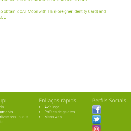
o obtain idCAT Mòbil with TIE (Foreigner Identity Card) and
ACE
ipi
Enllaços ràpids
Perfils Socials
ria
Avís legal
paments
Política de galetes
itzacions i nuclis
Mapa web
ats