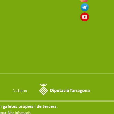
Col·labora
m galetes pròpies i de tercers.
© Copyright 2022
zació.
Més informació