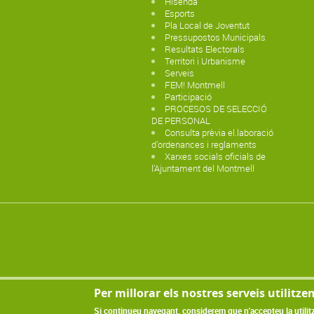
Hisenda
Esports
Pla Local de Joventut
Pressupostos Municipals
Resultats Electorals
Territori i Urbanisme
Serveis
FEM! Montmell
Participació
PROCESOS DE SELECCIÓ
DE PERSONAL
Consulta prèvia el.laboració
d’ordenances i reglaments
Xarxes socials oficials de
l’Ajuntament del Montmell
Per millorar els nostres serveis utilitze
Si continueu navegant, considerem que n'accepteu la utilit