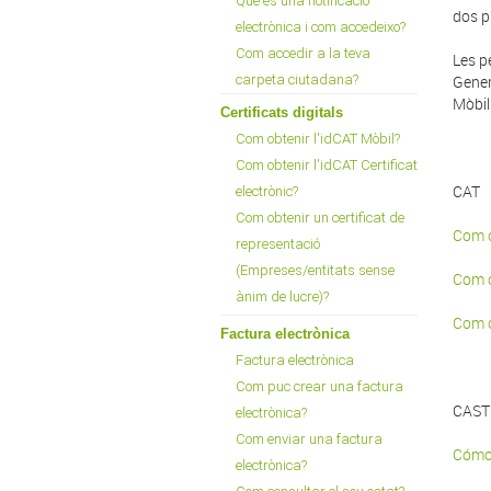
Què és una notificació
dos p
electrònica i com accedeixo?
Com accedir a la teva
Les p
carpeta ciutadana?
Gener
Mòbil
Certificats digitals
Com obtenir l'idCAT Mòbil?
Com obtenir l'idCAT Certificat
CAT
electrònic?
Com obtenir un certificat de
Com o
representació
(Empreses/entitats sense
Com o
ànim de lucre)?
Com o
Factura electrònica
Factura electrònica
Com puc crear una factura
CAST
electrònica?
Com enviar una factura
Cómo 
electrònica?