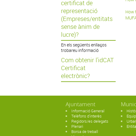
certificat de
representació
How t
(Empreses/entitats
MUF
sense ànim de
lucre)?
En els següents enllaços
trobareu informació
Com obtenir l'idCAT
Certificat
electrònic?
Ajuntament
Munic
Informació General
Histò
Telèfons d'interès
Equi
Regidors/es delegats
Urban
Plenari
Entit
Borsa de treball