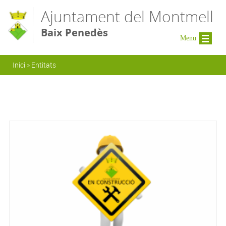
Vés al contingut
Ajuntament del Montmell
Baix Penedès
Menu
Esteu aquí
Inici
»
Entitats