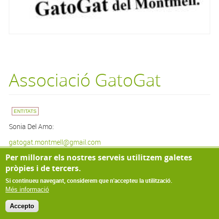
Associació GatoGat
ENTITATS
Sonia Del Amo:
gatogat.montmell@gmail.com
Per millorar els nostres serveis utilitzem galetes
672690430
pròpies i de tercers.
Si continueu navegant, considerem que n'accepteu la utilització.
© Copyright 2022
Més informació
Accepto