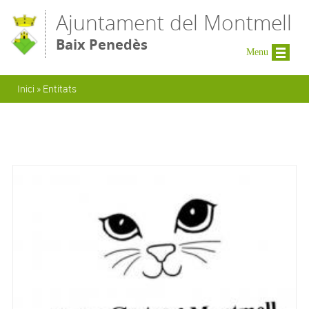
Vés al contingut
Ajuntament del Montmell
Baix Penedès
Menu
Esteu aquí
Inici
»
Entitats