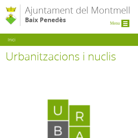
Vés al contingut
Ajuntament del Montmell
Baix Penedès
Menu
Esteu aquí
Inici
Urbanitzacions i nuclis