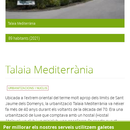
Talaia Mediterrània
89 habitants (2021)
Talaia Mediterrània
URBANITZACIONS I NUCLIS
Ubicada a l'extrem oriental del terme molt
aprop
dels límits de Sant
Jaume dels Domenys, la urbanització Talaia Mediterrània va néixer
fa més de 40 anys durant els voltants de la dècada del 70. Era una
urbanització de luxe que comptava amb un hostal (Hostal
Atalaya
), un club i un
miniclub
, una gasolinera (la caseta que et
Per millorar els nostres serveis utilitzem galetes
trobes just a l'entrada), pistes de tenis, minigolf, fins i tot hi havia