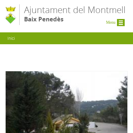
Vés al contingut
Ajuntament del Montmell
Baix Penedès
Menu
Esteu aquí
Inici