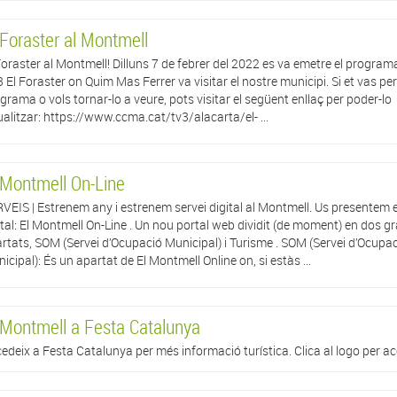
 Foraster al Montmell
Foraster al Montmell! Dilluns 7 de febrer del 2022 es va emetre el program
 El Foraster on Quim Mas Ferrer va visitar el nostre municipi. Si et vas per
grama o vols tornar-lo a veure, pots visitar el següent enllaç per poder-lo
ualitzar: https://www.ccma.cat/tv3/alacarta/el- ...
 Montmell On-Line
VEIS | Estrenem any i estrenem servei digital al Montmell. Us presentem e
tal: El Montmell On-Line . Un nou portal web dividit (de moment) en dos g
rtats, SOM (Servei d’Ocupació Municipal) i Turisme . SOM (Servei d’Ocupa
icipal): És un apartat de El Montmell Online on, si estàs ...
 Montmell a Festa Catalunya
edeix a Festa Catalunya per més informació turística. Clica al logo per acc