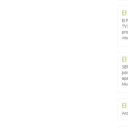
El
El 
TV3
pro
vis
El
SER
por
apa
Mun
El
Acc