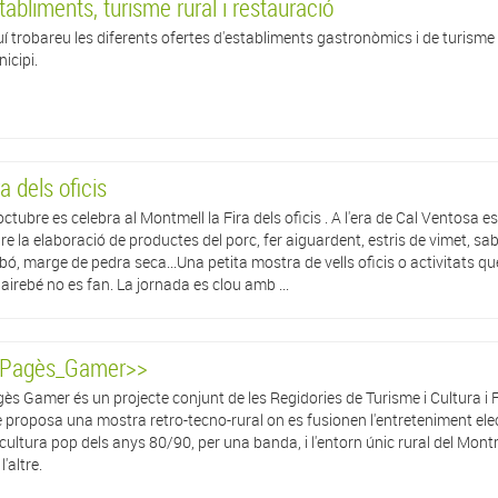
tabliments, turisme rural i restauració
í trobareu les diferents ofertes d'establiments gastronòmics i de turisme 
icipi.
ra dels oficis
'octubre es celebra al Montmell la Fira dels oficis . A l'era de Cal Ventosa e
re la elaboració de productes del porc, fer aiguardent, estris de vimet, sa
bó, marge de pedra seca...Una petita mostra de vells oficis o activitats qu
gairebé no es fan. La jornada es clou amb ...
Pagès_Gamer>>
ès Gamer és un projecte conjunt de les Regidories de Turisme i Cultura i 
 proposa una mostra retro-tecno-rural on es fusionen l'entreteniment ele
a cultura pop dels anys 80/90, per una banda, i l'entorn únic rural del Mont
l'altre.