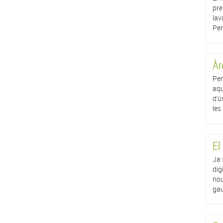
pre
lav
Per
Àr
Per
aqu
d’ú
les
El
Ja 
dig
nou
gau