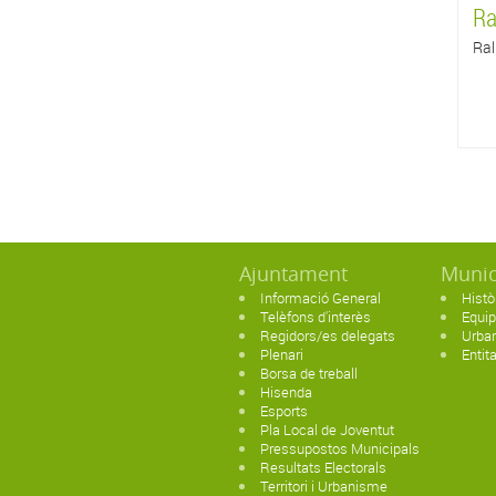
Ra
Ral
Ajuntament
Munic
Informació General
Histò
Telèfons d'interès
Equi
Regidors/es delegats
Urban
Plenari
Entit
Borsa de treball
Hisenda
Esports
Pla Local de Joventut
Pressupostos Municipals
Resultats Electorals
Territori i Urbanisme