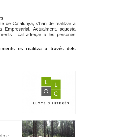
cs,
me de Catalunya, s'han de realitzar a
nica Empresarial. Actualment, aquesta
taments i cal adreçar a les persones
liments es realitza a través dels
ntmell,