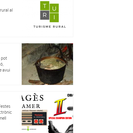
rural al
s pot
bó,
e avui
Festes
ctrònic
mell