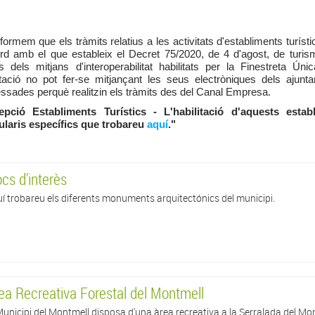
formem que els tràmits relatius a les activitats d'establiments turísti
rd amb el que estableix el Decret 75/2020, de 4 d'agost, de turis
s dels mitjans d'interoperabilitat habilitats per la Finestreta Ú
itació no pot fer-se mitjançant les seus electròniques dels ajun
essades perquè realitzin els tràmits des del Canal Empresa.
epció Establiments Turístics - L'habilitació d'aquests estab
ularis específics que trobareu
aquí
."
ocs d'interès
í trobareu els diferents monuments arquitectónics del municipi.
ea Recreativa Forestal del Montmell
Municipi del Montmell disposa d'una àrea recreativa a la Serralada del Mo