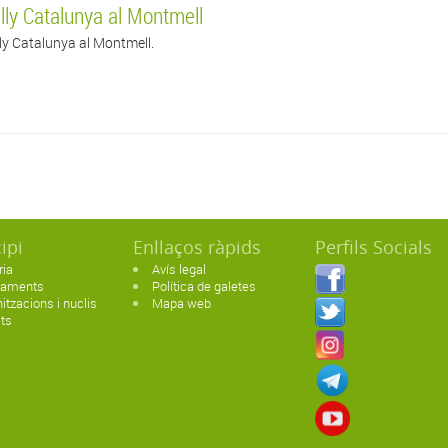
lly Catalunya al Montmell
ly Catalunya al Montmell.
ipi
Enllaços ràpids
Perfils Socials
ria
Avís legal
paments
Política de galetes
itzacions i nuclis
Mapa web
ats