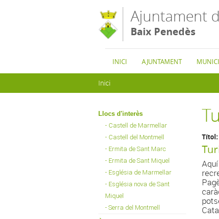
Vés al contingut
Ajuntament d
Baix Penedès
INICI
AJUNTAMENT
MUNICI
Esteu aquí
Inici
T
Llocs d'interès
- Castell de Marmellar
Títol
- Castell del Montmell
Tur
- Ermita de Sant Marc
- Ermita de Sant Miquel
Aquí
recre
- Església de Marmellar
Pagè
- Església nova de Sant
caràc
Miquel
potse
- Serra del Montmell
Cata