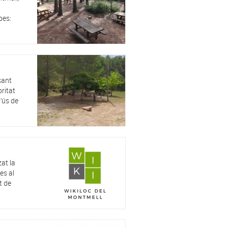
oes:
çant
ritat
l’ús de
at la
es al
t de