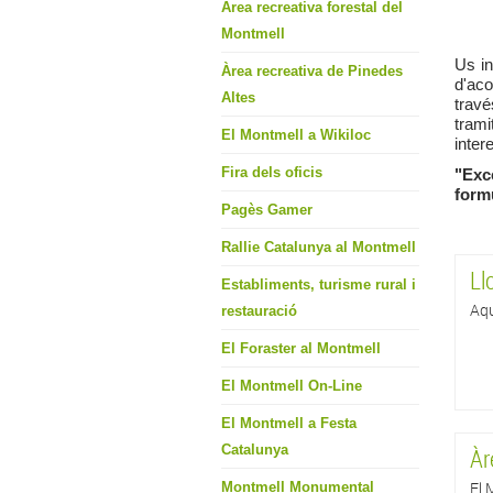
Àrea recreativa forestal del
Montmell
Us in
Àrea recreativa de Pinedes
d'aco
Altes
travé
tram
El Montmell a Wikiloc
inter
Fira dels oficis
"Exc
form
Pagès Gamer
Rallie Catalunya al Montmell
Ll
Establiments, turisme rural i
Aqu
restauració
El Foraster al Montmell
El Montmell On-Line
El Montmell a Festa
Catalunya
Àr
El 
Montmell Monumental