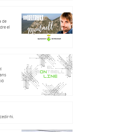
a de
dre el
l
rans
ció
edir-hi.