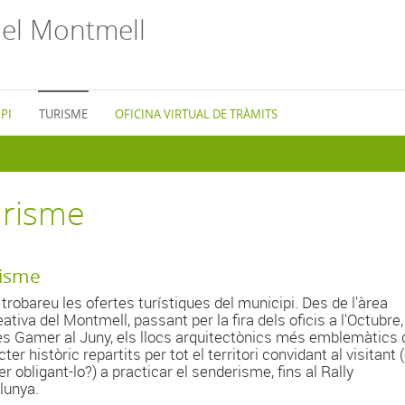
el Montmell
PI
TURISME
OFICINA VIRTUAL DE TRÀMITS
urisme
:
isme
 trobareu les ofertes turístiques del municipi. Des de l'àrea
ativa del Montmell, passant per la fira dels oficis a l'Octubre,
s Gamer al Juny, els llocs arquitectònics més emblemàtics 
ter històric repartits per tot el territori convidant al visitant 
r obligant-lo?) a practicar el senderisme, fins al Rally
lunya.