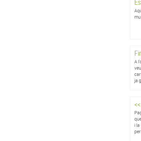
Es
Aqu
mun
Fi
A l
veu
car
ja 
<<
Pag
que
i l
per 