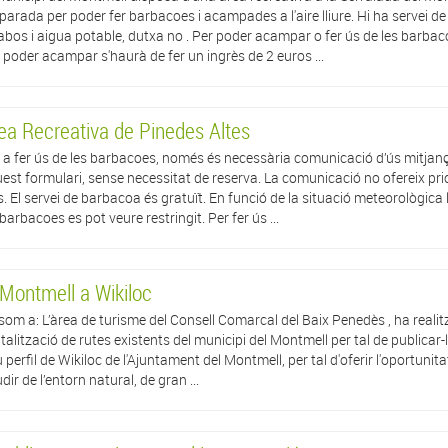
parada per poder fer barbacoes i acampades a l'aire lliure. Hi ha servei de
abos i aigua potable, dutxa no . Per poder acampar o fer ús de les barbac
 poder acampar s'haurà de fer un ingrès de 2 euros ...
ea Recreativa de Pinedes Altes
 a fer ús de les barbacoes, només és necessària comunicació d’ús mitjan
est formulari, sense necessitat de reserva. La comunicació no ofereix prio
s. El servei de barbacoa és gratuït. En funció de la situació meteorològica 
 barbacoes es pot veure restringit. Per fer ús ...
 Montmell a Wikiloc
som a: L’àrea de turisme del Consell Comarcal del Baix Penedès , ha realitz
italització de rutes existents del municipi del Montmell per tal de publicar-l
 perfil de Wikiloc de l'Ajuntament del Montmell, per tal d'oferir l'oportunita
dir de l’entorn natural, de gran ...