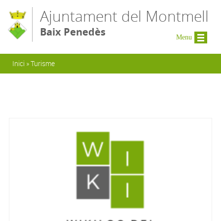
Vés al contingut
Ajuntament del Montmell
Baix Penedès
Menu
Esteu aquí
Inici
»
Turisme