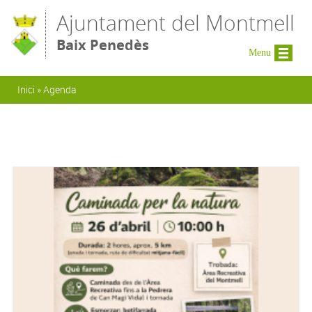
Vés al contingut
Ajuntament del Montmell
Baix Penedès
Menu
Esteu aquí
Inici
»
Agenda