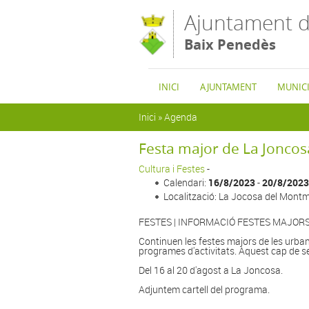
Vés al contingut
Ajuntament d
Baix Penedès
INICI
AJUNTAMENT
MUNICI
Esteu aquí
Inici
»
Agenda
Festa major de La Joncos
Cultura i Festes
-
Calendari:
16/8/2023
-
20/8/2023
Localització: La Jocosa del Montm
FESTES | INFORMACIÓ FESTES MAJORS
Continuen les festes majors de les urba
programes d'activitats. Aquest cap de 
Del 16 al 20 d'agost a La Joncosa.
Adjuntem cartell del programa.