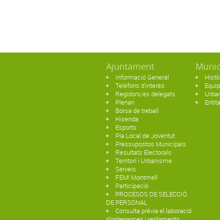
Ajuntament
Munic
Informació General
Histò
Telèfons d'interès
Equi
Regidors/es delegats
Urban
Plenari
Entit
Borsa de treball
Hisenda
Esports
Pla Local de Joventut
Pressupostos Municipals
Resultats Electorals
Territori i Urbanisme
Serveis
FEM! Montmell
Participació
PROCESOS DE SELECCIÓ
DE PERSONAL
Consulta prèvia el.laboració
d’ordenances i reglaments