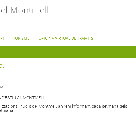
el Montmell
PI
TURISME
OFICINA VIRTUAL DE TRÀMITS
a.
ell
 D'ESTIU AL MONTMELL
nitzacions i nuclis del Montmell, anirem informant cada setmana dels
setmana: