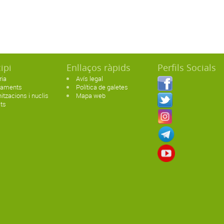
ipi
Enllaços ràpids
Perfils Socials
ria
Avís legal
paments
Política de galetes
itzacions i nuclis
Mapa web
ats