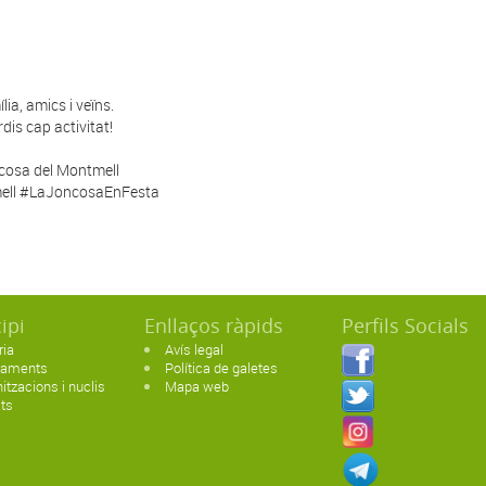
lia, amics i veïns.
dis cap activitat!
ncosa del Montmell
ell #LaJoncosaEnFesta
ipi
Enllaços ràpids
Perfils Socials
ria
Avís legal
paments
Política de galetes
itzacions i nuclis
Mapa web
ats