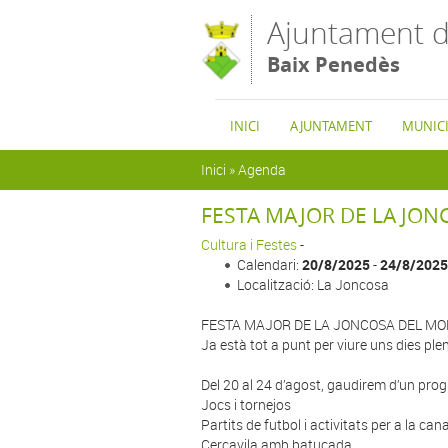
Vés al contingut
Ajuntament d
Baix Penedès
INICI
AJUNTAMENT
MUNICI
Esteu aquí
Inici
»
Agenda
FESTA MAJOR DE LA JO
Cultura i Festes
-
Calendari:
20/8/2025
-
24/8/2025
Localització: La Joncosa
FESTA MAJOR DE LA JONCOSA DEL M
Ja està tot a punt per viure uns dies plen
Del 20 al 24 d’agost, gaudirem d’un prog
Jocs i tornejos
Partits de futbol i activitats per a la cana
Cercavila amb batucada