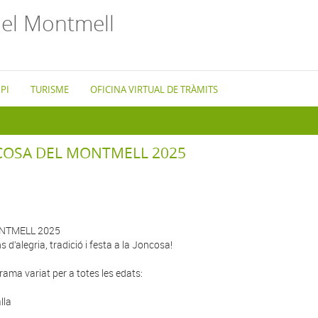
el Montmell
PI
TURISME
OFICINA VIRTUAL DE TRÀMITS
NCOSA DEL MONTMELL 2025
ONTMELL 2025
s d’alegria, tradició i festa a la Joncosa!
rama variat per a totes les edats:
lla