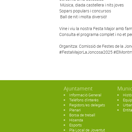
Música, diada castellera i nits joves
Sopars populars i concursos
Ball de nit i molta diversió!
Vine i viu la nostra Festa Major amb famí
Consulta el programa complet i no et per
Organitza: Comissió de Festes de la Jo
#FestaMajorLaJoncosa2025 #ElMontm
Ajuntament
Munic
Informació General
Histò
Telèfons d'interès
Equi
Regidors/es delegats
Urban
Plenari
Entit
Borsa de treball
Hisenda
Esports
Pla Local de Joventut