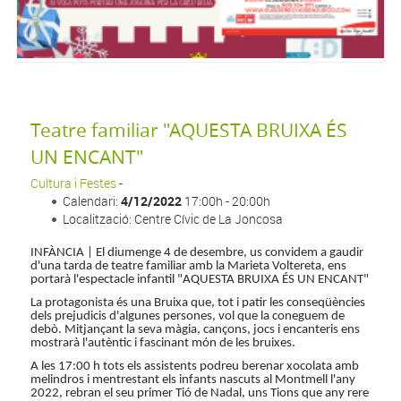
Teatre familiar "AQUESTA BRUIXA ÉS
UN ENCANT"
Cultura i Festes
-
Calendari:
4/12/2022
17:00h - 20:00h
Localització: Centre Cívic de La Joncosa
INFÀNCIA | El diumenge 4 de desembre, us convidem a gaudir
d'una tarda de teatre familiar amb la Marieta Voltereta, ens
portarà l'espectacle infantil "AQUESTA BRUIXA ÉS UN ENCANT"
La protagonista és una Bruixa que, tot i patir les conseqüències
dels prejudicis d'algunes persones, vol que la coneguem de
debò. Mitjançant la seva màgia, cançons, jocs i encanteris ens
mostrarà l'autèntic i fascinant món de les bruixes.
A les 17:00 h tots els assistents podreu berenar xocolata amb
melindros i mentrestant els infants nascuts al Montmell l'any
2022, rebran el seu primer Tió de Nadal, uns Tions que any rere