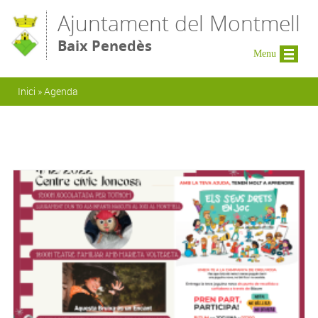
Vés al contingut
Ajuntament del Montmell
Baix Penedès
Menu
Esteu aquí
Inici
»
Agenda