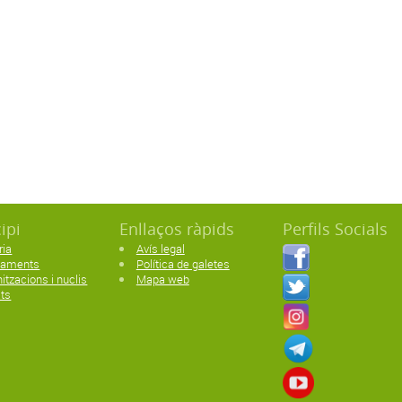
ipi
Enllaços ràpids
Perfils Socials
ria
Avís legal
paments
Política de galetes
itzacions i nuclis
Mapa web
ats