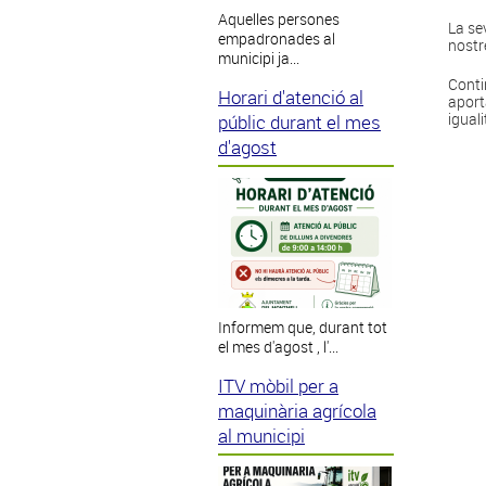
Aquelles persones
La se
empadronades al
nostr
municipi ja...
Conti
Horari d'atenció al
aport
iguali
públic durant el mes
d'agost
Informem que, durant tot
el mes d'agost , l'...
ITV mòbil per a
maquinària agrícola
al municipi