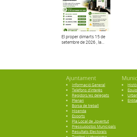
El proper dimarts 15 de
setembre de 2026 , la...
Ajuntament
Munic
Informació General
Histò
Telèfons d'interès
Equi
Regidors/es delegats
Urban
Plenari
Entit
Borsa de treball
Hisenda
Esports
Pla Local de Joventut
Pressupostos Municipals
Resultats Electorals
Territori i Urbanisme