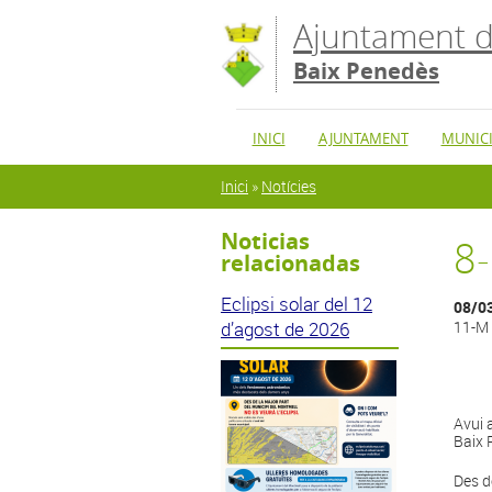
Vés al contingut
Ajuntament d
Baix Penedès
INICI
AJUNTAMENT
MUNICI
Esteu aquí
Inici
»
Notícies
Noticias
8
relacionadas
Eclipsi solar del 12
08/0
d’agost de 2026
11-M 
Avui 
Baix 
Des d