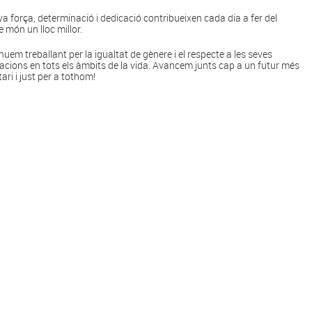
va força, determinació i dedicació contribueixen cada dia a fer del
e món un lloc millor.
nuem treballant per la igualtat de gènere i el respecte a les seves
acions en tots els àmbits de la vida. Avancem junts cap a un futur més
tari i just per a tothom!