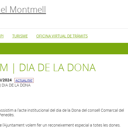
el Montmell
PI
TURISME
OFICINA VIRTUAL DE TRÀMITS
-M | DIA DE LA DONA
3/2024
ACTUALITAT
| DIA DE LA DONA
assistim a l'acte institucional del dia de la Dona del consell Comarcal del
Penedès.
e l'Ajuntament volem fer un reconeixement especial a totes les dones.