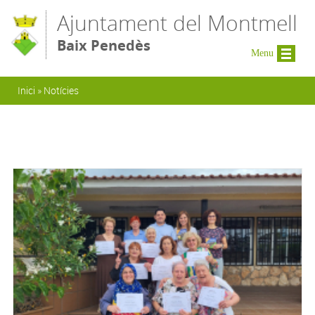
Vés al contingut
Ajuntament del Montmell
Baix Penedès
Menu
Esteu aquí
Inici
»
Notícies