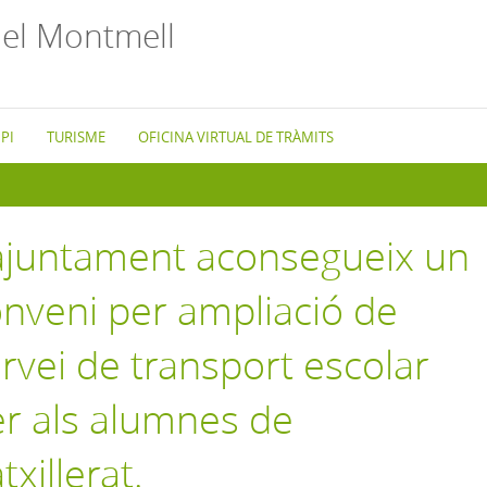
el Montmell
PI
TURISME
OFICINA VIRTUAL DE TRÀMITS
ajuntament aconsegueix un
nveni per ampliació de
rvei de transport escolar
r als alumnes de
txillerat.