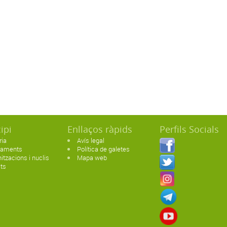
ipi
Enllaços ràpids
Perfils Socials
ria
Avís legal
paments
Política de galetes
itzacions i nuclis
Mapa web
ats