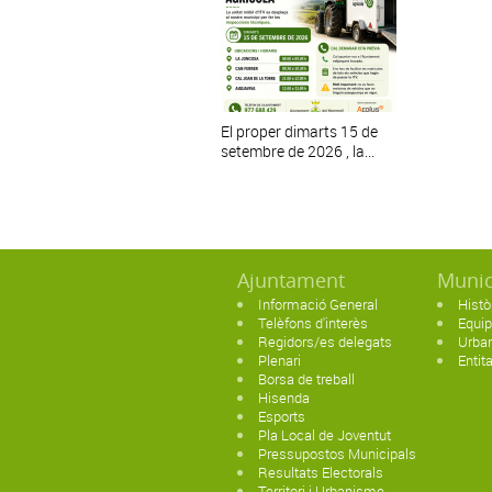
El proper dimarts 15 de
setembre de 2026 , la...
Ajuntament
Munic
Informació General
Histò
Telèfons d'interès
Equi
Regidors/es delegats
Urban
Plenari
Entit
Borsa de treball
Hisenda
Esports
Pla Local de Joventut
Pressupostos Municipals
Resultats Electorals
Territori i Urbanisme