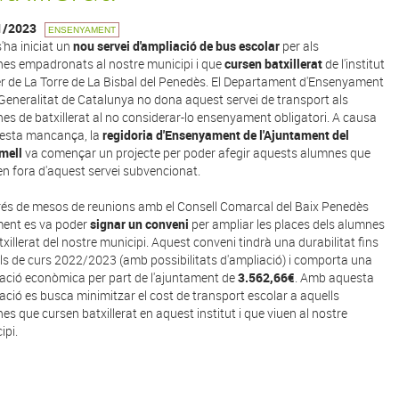
1/2023
ENSENYAMENT
s'ha iniciat un
nou servei d'ampliació de bus escolar
per als
es empadronats al nostre municipi i que
cursen batxillerat
de l'institut
r de La Torre de La Bisbal del Penedès. El Departament d'Ensenyament
 Generalitat de Catalunya no dona aquest servei de transport als
es de batxillerat al no considerar-lo ensenyament obligatori. A causa
esta mancança, la
regidoria d'Ensenyament de l'Ajuntament del
mell
va començar un projecte per poder afegir aquests alumnes que
n fora d'aquest servei subvencionat.
és de mesos de reunions amb el Consell Comarcal del Baix Penedès
ment es va poder
signar un conveni
per ampliar les places dels alumnes
txillerat del nostre municipi. Aquest conveni tindrà una durabilitat fins
als de curs 2022/2023 (amb possibilitats d'ampliació) i comporta una
ació econòmica per part de l'ajuntament de
3.562,66€
. Amb aquesta
ació es busca minimitzar el cost de transport escolar a aquells
es que cursen batxillerat en aquest institut i que viuen al nostre
ipi.