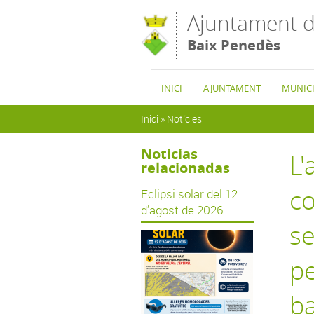
Vés al contingut
Ajuntament d
Baix Penedès
INICI
AJUNTAMENT
MUNICI
Esteu aquí
Inici
»
Notícies
Noticias
L'
relacionadas
co
Eclipsi solar del 12
d’agost de 2026
se
pe
ba