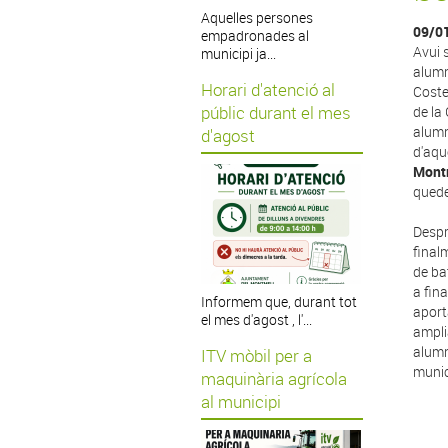
Aquelles persones
09/0
empadronades al
Avui 
municipi ja...
alumn
Horari d'atenció al
Coste
públic durant el mes
de la
alumn
d'agost
d'aqu
Mont
quede
Despr
final
de ba
a fin
Informem que, durant tot
aport
el mes d'agost , l'...
ampli
alumn
ITV mòbil per a
munic
maquinària agrícola
al municipi