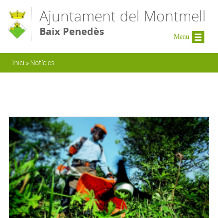
Vés al contingut
Ajuntament del Montmell
Baix Penedès
Menu
Esteu aquí
Inici
»
Notícies