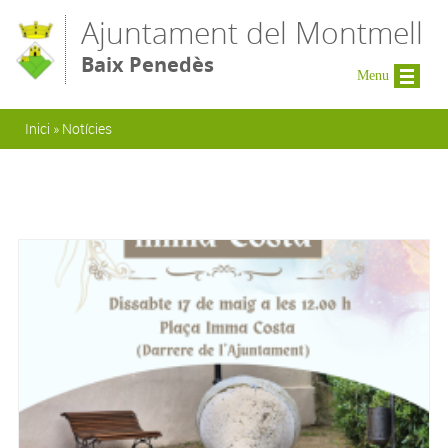
Vés al contingut
Ajuntament del Montmell
Baix Penedès
Menu
Esteu aquí
Inici
»
Notícies