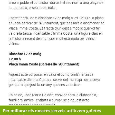
amb el poble, el consistori donarà el seu nom a una plaça de
La Joncosa, el seu poble natal.
L’acte tindrà lloc el dissabte 17 de maig a les 12.00 a la plaça
situada darrere de l’Ajuntament, que passarà a anomenar-se
Plaça Imma Costa. Es tracta d’un gest simbòlic que vol fer
valdre la tasca incansable d'Imma Costa, una figura clau en
la història recent del municipi, molt estimada per veïns i
veïnes.
Dissabte 17 de maig
12.00 h
Plaça Imma Costa (Darrere de l’Ajuntament)
Aquest acte vol posar en valor el compromís i la tasca
incansable d’Imma Costa al servei del municipi i de la seva
gent, ara que just fa un any que ens va deixar.
L’alcalde, José María Roldán, convida tota la ciutadania,
familiars, amics i entitats a sumar-se a aquest acte
d’homenatge i reconeixement.
Per millorar els nostres serveis utilitzem galetes