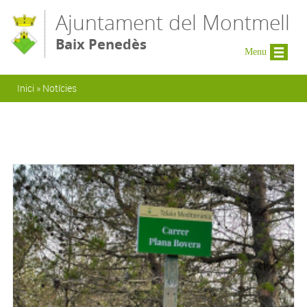
Vés al contingut
Ajuntament del Montmell
Baix Penedès
Menu
Esteu aquí
Inici
»
Notícies