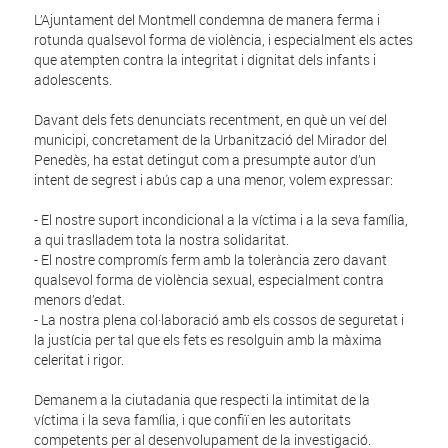
L’Ajuntament del Montmell condemna de manera ferma i
rotunda qualsevol forma de violència, i especialment els actes
que atempten contra la integritat i dignitat dels infants i
adolescents.
Davant dels fets denunciats recentment, en què un veí del
municipi, concretament de la Urbanització del Mirador del
Penedès, ha estat detingut com a presumpte autor d’un
intent de segrest i abús cap a una menor, volem expressar:
- El nostre suport incondicional a la víctima i a la seva família,
a qui traslladem tota la nostra solidaritat.
- El nostre compromís ferm amb la tolerància zero davant
qualsevol forma de violència sexual, especialment contra
menors d’edat.
- La nostra plena col·laboració amb els cossos de seguretat i
la justícia per tal que els fets es resolguin amb la màxima
celeritat i rigor.
Demanem a la ciutadania que respecti la intimitat de la
víctima i la seva família, i que confiï en les autoritats
competents per al desenvolupament de la investigació.