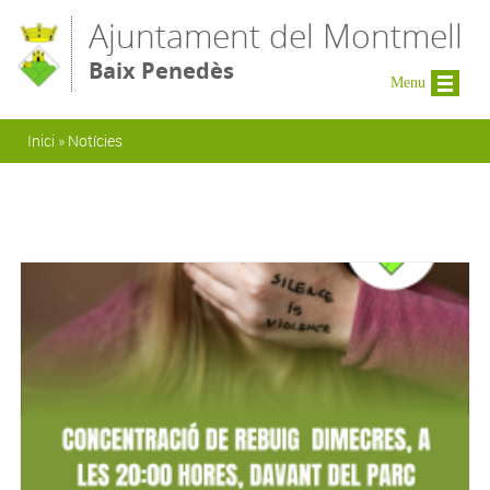
Vés al contingut
Ajuntament del Montmell
Baix Penedès
Menu
Esteu aquí
Inici
»
Notícies