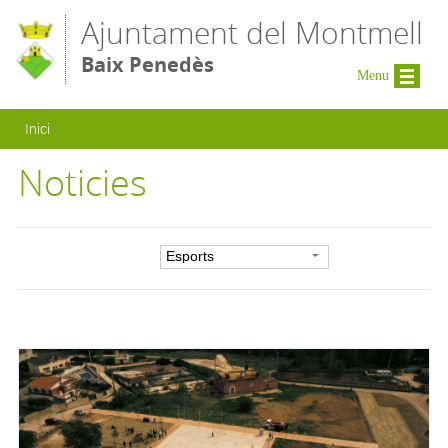
Vés al contingut
Ajuntament del Montmell
Baix Penedès
Menu
Esteu aquí
Inici
Noticies
Filtre per categoria