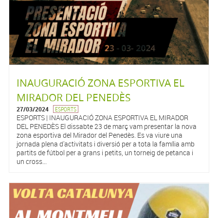
INAUGURACIÓ ZONA ESPORTIVA EL
MIRADOR DEL PENEDÈS
27/03/2024
ESPORTS
ESPORTS | INAUGURACIÓ ZONA ESPORTIVA EL MIRADOR
DEL PENEDÈS El dissabte 23 de març vam presentar la nova
zona esportiva del Mirador del Penedès. Es va viure una
jornada plena d'activitats i diversió per a tota la família amb
partits de fútbol per a grans i petits, un torneig de petanca i
un cross...