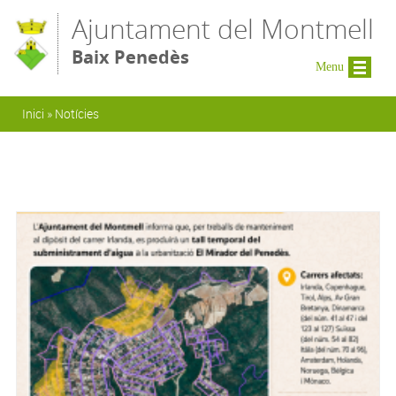
Vés al contingut
Ajuntament del Montmell
Baix Penedès
Menu
Esteu aquí
Inici
»
Notícies