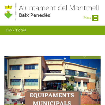
Vés al contingut
Ajuntament del Montmell
Baix Penedès
Menu
Esteu aquí
Inici
»
Notícies