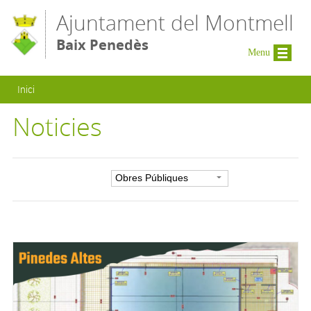
Vés al contingut
Ajuntament del Montmell
Baix Penedès
Menu
Esteu aquí
Inici
Noticies
Filtre per categoria