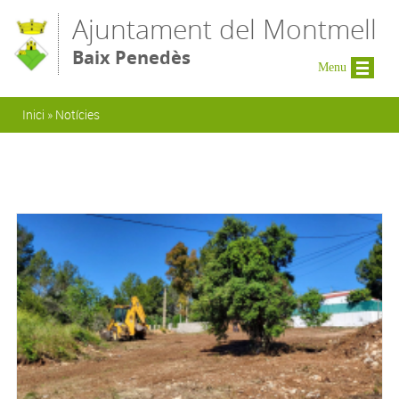
Vés al contingut
Ajuntament del Montmell
Baix Penedès
Menu
Esteu aquí
Inici
»
Notícies