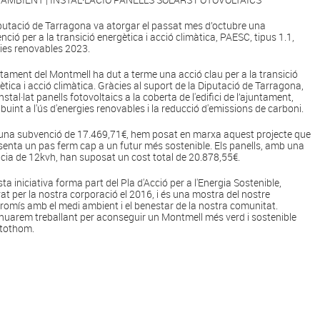
putació de Tarragona va atorgar el passat mes d’octubre una
nció per a la transició energètica i acció climàtica, PAESC, tipus 1.1,
ies renovables 2023.
ntament del Montmell ha dut a terme una acció clau per a la transició
ètica i acció climàtica. Gràcies al suport de la Diputació de Tarragona,
stal·lat panells fotovoltaics a la coberta de l'edifici de l’ajuntament,
ibuint a l'ús d'energies renovables i la reducció d'emissions de carboni.
na subvenció de 17.469,71€, hem posat en marxa aquest projecte que
senta un pas ferm cap a un futur més sostenible. Els panells, amb una
cia de 12kvh, han suposat un cost total de 20.878,55€.
ta iniciativa forma part del Pla d'Acció per a l'Energia Sostenible,
at per la nostra corporació el 2016, i és una mostra del nostre
omís amb el medi ambient i el benestar de la nostra comunitat.
nuarem treballant per aconseguir un Montmell més verd i sostenible
 tothom.