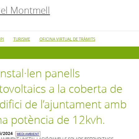
el Montmell
PI
TURISME
OFICINA VIRTUAL DE TRÀMITS
instal·len panells
tovoltaics a la coberta de
edifici de l’ajuntament amb
a potència de 12kvh.
5/2024
MEDI AMBIENT
 AMBIENT | INSTAL·LACIÓ PANELLS SOLARS FOTOVOLTAICS