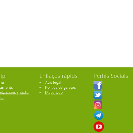
ipi
Enllaços ràpids
Perfils Socials
ria
Avís legal
paments
Política de galetes
itzacions i nuclis
Mapa web
ats