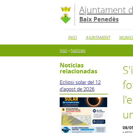
Vés al contingut
Ajuntament d
Baix Penedès
INICI
AJUNTAMENT
MUNICI
Esteu aquí
Inici
»
Notícies
Noticias
S'
relacionadas
fo
Eclipsi solar del 12
d’agost de 2026
l'
un
08/0
MEDI