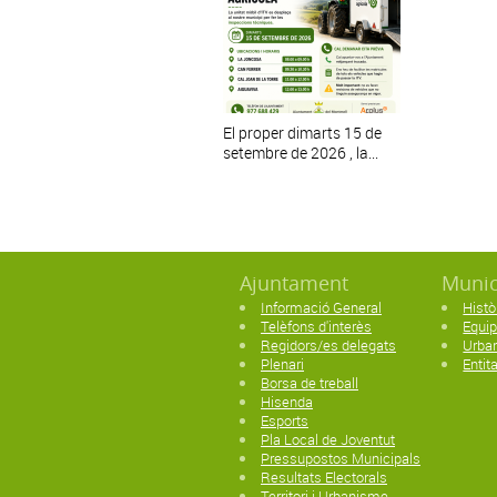
El proper dimarts 15 de
setembre de 2026 , la...
Ajuntament
Munic
Informació General
Histò
Telèfons d'interès
Equi
Regidors/es delegats
Urban
Plenari
Entit
Borsa de treball
Hisenda
Esports
Pla Local de Joventut
Pressupostos Municipals
Resultats Electorals
Territori i Urbanisme