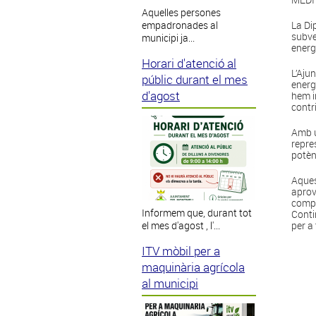
Aquelles persones
empadronades al
La Di
subve
municipi ja...
energ
Horari d'atenció al
L’Aju
públic durant el mes
energ
d'agost
hem in
contr
Amb u
repre
potèn
Aques
aprov
compr
Informem que, durant tot
Conti
el mes d'agost , l'...
per a
ITV mòbil per a
maquinària agrícola
al municipi