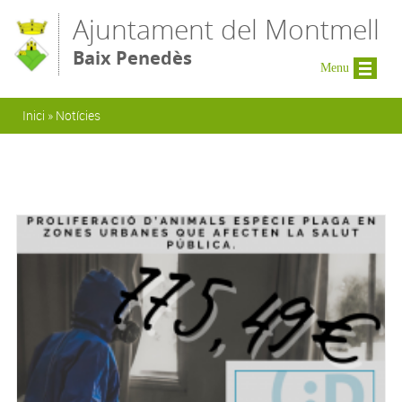
Vés al contingut
Ajuntament del Montmell
Baix Penedès
Menu
Esteu aquí
Inici
»
Notícies