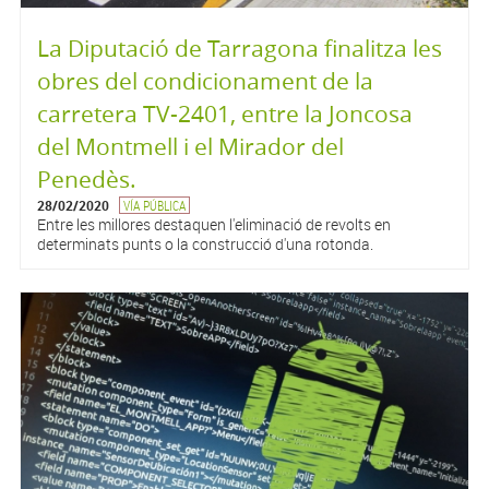
La Diputació de Tarragona finalitza les
obres del condicionament de la
carretera TV-2401, entre la Joncosa
del Montmell i el Mirador del
Penedès.
28/02/2020
VÍA PÚBLICA
Entre les millores destaquen l'eliminació de revolts en
determinats punts o la construcció d'una rotonda.