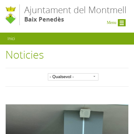
Vés al contingut
Ajuntament del Montmell
Baix Penedès
Menu
Esteu aquí
Inici
Noticies
Filtre per categoria