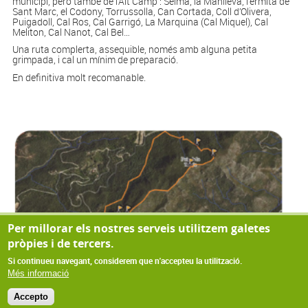
municipi, però també de l’Alt Camp : Selma, la Manlleva, l’ermita de
Sant Marc, el Codony, Torrussolla, Can Cortada, Coll d’Olivera,
Puigadoll, Cal Ros, Cal Garrigó, La Marquina (Cal Miquel), Cal
Meliton, Cal Nanot, Cal Bel…
Una ruta complerta, assequible, només amb alguna petita
grimpada, i cal un mínim de preparació.
En definitiva molt recomanable.
Per millorar els nostres serveis utilitzem galetes
pròpies i de tercers.
Si continueu navegant, considerem que n'accepteu la utilització.
Més informació
Accepto
© Copyright 2022