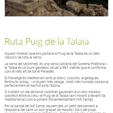
Ruta Puig de la Talaia
Aquest Itinerari que ens portarà al Puig de la Talaia és un dels
clàssics de tota la serra.
La serra del Montmell, és una serra calcària del Sistema Prelitoral, i
la Talaia és un punt geodèsic situat a 861 metres que el conforma
com el més alt de tot el Penedès.
El Paisatge és mediterrani amb pi blanc, coscolls, argelagues,
llentiscle, arboç… i a la part més obaga , molt més humida s’associa
perfectament el marfull amb l’alzina.
Si trobem un dia de bona visibilitat gaudirem d’un bon mirador,
sobretot entre la creu i el Puig de la Talaia tant mirant a llevant (la
mediterrània) com a ponent (fonamentalment l’Alt Camp).
Per la banda de l’Alt Camp veurem des un petit desviament a
l’esquerra del camí un bon grapat de masies i llocs del propi