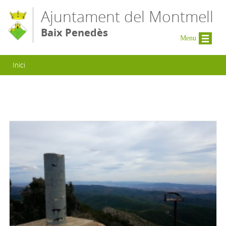
Vés al contingut
Ajuntament del Montmell
Baix Penedès
Menu
Esteu aquí
Inici