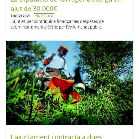
ajut de 30.000€
19/02/2021
VÍA PÚBLICA
L'ajut és per contribuir a finançar les despeses del
subministrament elèctric per l’enllumenat públic
L'ajuntament contracta a dues