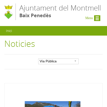
Vés al contingut
Ajuntament del Montmell
Baix Penedès
Menu
Esteu aquí
Inici
Noticies
Filtre per categoria