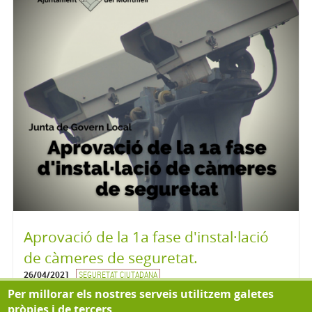
Aprovació de la 1a fase d'instal·lació
de càmeres de seguretat.
26/04/2021
SEGURETAT CIUTADANA
Hi ha previst cobrir en els següents dos anys tot el municipi
Per millorar els nostres serveis utilitzem galetes
en les següents fases, que per pressupost no es poden
pròpies i de tercers.
assumir d'un sol cop.