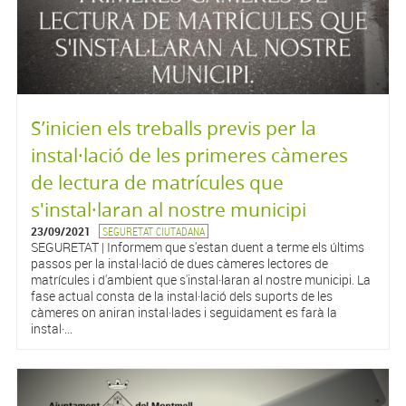
S’inicien els treballs previs per la
instal·lació de les primeres càmeres
de lectura de matrícules que
s'instal·laran al nostre municipi
23/09/2021
SEGURETAT CIUTADANA
SEGURETAT | Informem que s'estan duent a terme els últims
passos per la instal·lació de dues càmeres lectores de
matrícules i d'ambient que s'instal·laran al nostre municipi. La
fase actual consta de la instal·lació dels suports de les
càmeres on aniran instal·lades i seguidament es farà la
instal·...