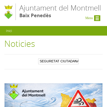
Vés al contingut
Ajuntament del Montmell
Baix Penedès
Menu
Esteu aquí
Inici
Noticies
Filtre per categoria