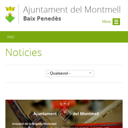
Vés al contingut
Ajuntament del Montmell
Baix Penedès
Menu
Esteu aquí
Inici
Noticies
Filtre per categoria