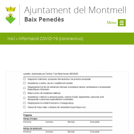
Vés al contingut
Ajuntament del Montmell
Baix Penedès
Menu
Esteu aquí
Inici
»
Informació COVID-19 (coronavirus)