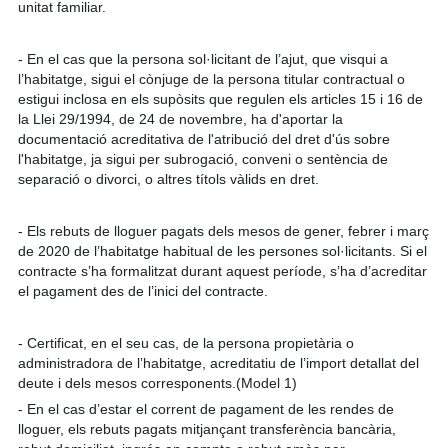
unitat familiar.
- En el cas que la persona sol·licitant de l’ajut, que visqui a
l’habitatge, sigui el cònjuge de la persona titular contractual o
estigui inclosa en els supòsits que regulen els articles 15 i 16 de
la Llei 29/1994, de 24 de novembre, ha d'aportar la
documentació acreditativa de l'atribució del dret d'ús sobre
l'habitatge, ja sigui per subrogació, conveni o sentència de
separació o divorci, o altres títols vàlids en dret.
- Els rebuts de lloguer pagats dels mesos de gener, febrer i març
de 2020 de l’habitatge habitual de les persones sol·licitants. Si el
contracte s’ha formalitzat durant aquest període, s’ha d’acreditar
el pagament des de l’inici del contracte.
- Certificat, en el seu cas, de la persona propietària o
administradora de l’habitatge, acreditatiu de l’import detallat del
deute i dels mesos corresponents.(Model 1)
- En el cas d’estar el corrent de pagament de les rendes de
lloguer, els rebuts pagats mitjançant transferència bancària,