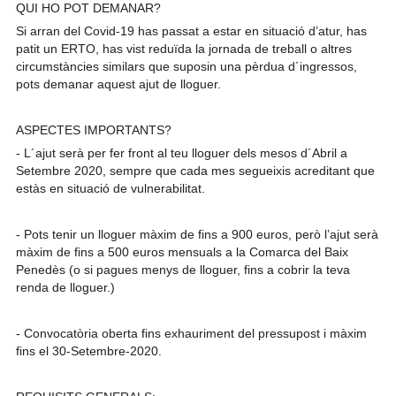
QUI HO POT DEMANAR?
Si arran del Covid-19 has passat a estar en situació d’atur, has
patit un ERTO, has vist reduïda la jornada de treball o altres
circumstàncies similars que suposin una pèrdua d´ingressos,
pots demanar aquest ajut de lloguer.
ASPECTES IMPORTANTS?
- L´ajut serà per fer front al teu lloguer dels mesos d´Abril a
Setembre 2020, sempre que cada mes segueixis acreditant que
estàs en situació de vulnerabilitat.
- Pots tenir un lloguer màxim de fins a 900 euros, però l’ajut serà
màxim de fins a 500 euros mensuals a la Comarca del Baix
Penedès (o si pagues menys de lloguer, fins a cobrir la teva
renda de lloguer.)
- Convocatòria oberta fins exhauriment del pressupost i màxim
fins el 30-Setembre-2020.