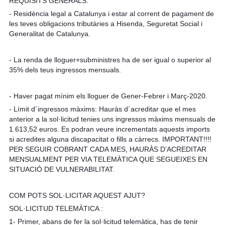
REQUISITS GENERALS:
- Residència legal a Catalunya i estar al corrent de pagament de
les teves obligacions tributàries a Hisenda, Seguretat Social i
Generalitat de Catalunya.
- La renda de lloguer+subministres ha de ser igual o superior al
35% dels teus ingressos mensuals.
- Haver pagat mínim els lloguer de Gener-Febrer i Març-2020.
- Límit d´ingressos màxims: Hauràs d´acreditar que el mes
anterior a la sol·licitud tenies uns ingressos màxims mensuals de
1.613,52 euros. Es podran veure incrementats aquests imports
si acredites alguna discapacitat o fills a càrrecs. IMPORTANT!!!!
PER SEGUIR COBRANT CADA MES, HAURÀS D’ACREDITAR
MENSUALMENT PER VIA TELEMÀTICA QUE SEGUEIXES EN
SITUACIÓ DE VULNERABILITAT.
COM POTS SOL·LICITAR AQUEST AJUT?
SOL·LICITUD TELEMÀTICA :
1- Primer, abans de fer la sol·licitud telemàtica, has de tenir