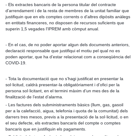
- Els extractes bancaris de la persona titular del contracte
d'arrendament i de la resta de membres de la unitat familiar que
justifiquin que en els comptes corrents o d'altres dipòsits anàlegs
en entitats financeres, no disposen de recursos suficients que
superin 1,5 vegades l'IPREM amb còmput anual.
- En el cas, de no poder aportar algun dels documents anteriors,
declaració responsable que justifiqui el motiu pel qual no es
poden aportar, que ha d’estar relacionat com a conseqüència del
COVID-19.
- Tota la documentació que no s’hagi justificat en presentar la
sol·licitud, caldrà presentar-la obligatòriament i d’ofici per la
persona sol·licitant, en el termini màxim d’un mes des de la
finalització de l’estat d’alarma.
- Les factures dels subministraments bàsics (llum, gas, gasoil
per a la calefacció, aigua, telefonia i quota de la comunitat) dels
darrers tres mesos, previs a la presentació de la sol·licitud, o en
el seu defecte, els extractes bancaris del compte o comptes
bancaris que en justifiquin els pagaments.