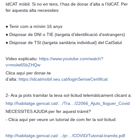
IdCAT mòbil. Si no en tens, t’has de donar d’alta a l’IdCAT. Per
fer aquesta alta necessites:
● Tenir com a mínim 16 anys
● Disposar de DNI o TIE (targeta d’identificació d’estrangers)
● Disposar de TSI (targeta sanitària individual) del CatSalut
Vídeo explicatiu:
https://www.youtube.com/watch?
v=molw65bZHQw
Clica aquí per donar-te
d’alta:
https://idcatmobil.seu.cat/loginSenseCertificat
2- Ara ja pots tramitar la teva sol·licitud telemàticament clicant a:
http://habitatge.gencat.cat/…/Tra…/22066_Ajuts_lloguer_Covid
NECESSITES AJUDA per fer aquest tràmit?
- Clica aquí per veure un tutorial de com fer la sol·licitud:
http://habitatge.gencat.cat/…/pr…/COVID/Tutorial-tramits.pdf