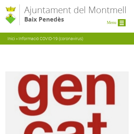
Vés al contingut
Ajuntament del Montmell
Baix Penedès
Menu
Esteu aquí
Inici
»
Informació COVID-19 (coronavirus)