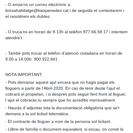
- O envia’ns un correu electrònic a:
borsahabitatge@baixpenedes.cat i de seguida et contestarem i
et resoldrem els dubtes.
- O truca’ns en horari de 9-13h al telèfon 977.66.58.17 i intentem
atendre’t.
- També pots trucar al telèfon d’atenció ciutadana en horari de
9.00 a 14.00h: 900.922.841
NOTA IMPORTANT:
- Pots demanar aquest ajut encara que no hagis pagat els
lloguers a partir de l’Abril-2020. En cas de tenir deute l’ajut el
cobrarà el propietari, i si després pots seguir fent front al lloguer,
l´ajut el cobraràs tu sempre que ho acreditis mensualment.
- Hauràs d´adjuntar tota la documentació obligatòria que se’t
demana a la sol·licitud telemàtica:
- El contracte de lloguer a nom de la persona sol·licitant.
- Llibre de família o document equivalent, si escau, on consti la